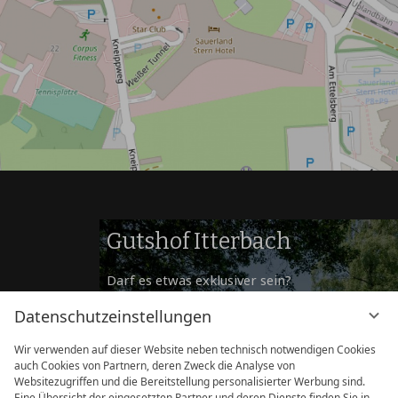
Gutshof Itterbach
Darf es etwas exklusiver sein?
Für Veranstaltungen und Übernachtungen mit
Datenschutzeinstellungen
besonders
privatem Ambiente empfehlen wir den Gutshof
Wir verwenden auf dieser Website neben technisch notwendigen Cookies
auch Cookies von Partnern, deren Zweck die Analyse von
Itterbach.
Websitezugriffen und die Bereitstellung personalisierter Werbung sind.
Eine Übersicht der eingesetzten Partner und deren Dienste finden Sie in