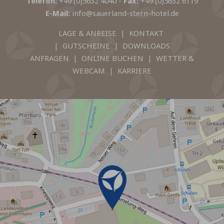
Telefon:
+49 (0)5632 4040
-
Fax:
+49 (0)5632 6119
E-Mail:
info@sauerland-stern-hotel.de
LAGE & ANREISE
|
KONTAKT
|
GUTSCHEINE
|
DOWNLOADS
ANFRAGEN
|
ONLINE BUCHEN
|
WETTER &
WEBCAM
|
KARRIERE