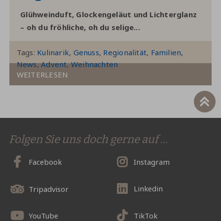
Glühweinduft, Glockengeläut und Lichterglanz
– oh du fröhliche, oh du selige...
Tags:
Kulinarik
Genuss
Regionalität
Familien
News
Advent
Weihnachten
WEITERLESEN
Folgen Sie uns doch gerne auf ...
Facebook
Instagram
Linkedin
Tripadvisor
YouTube
TikTok