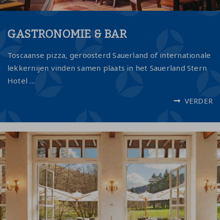
GASTRONOMIE & BAR
Toscaanse pizza, geroosterd Sauerland of internationale
lekkernijen vinden samen plaats in het Sauerland Stern
Hotel ...
VERDER