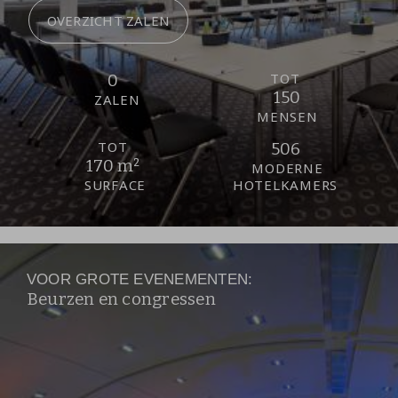
OVERZICHT ZALEN
TOT
0
150
ZALEN
MENSEN
TOT
506
170 m²
MODERNE
SURFACE
HOTELKAMERS
VOOR GROTE EVENEMENTEN:
Beurzen en congressen