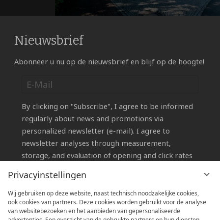
Nieuwsbrief
Abonneer u nu op de nieuwsbrief en blijf op de hoogte!
By clicking on "Subscribe", I agree to be informed
regularly about news and promotions via
personalized newsletter (e-mail). I agree to
newsletter analyses through measurement,
storage, and evaluation of opening and click rates
in recipient profiles for the purpose of designing
Privacyinstellingen
future newsletters according to subscriber
interests.
Wij gebruiken op deze website, naast technisch noodzakelijke cookies,
ook cookies van partners. Deze cookies worden gebruikt voor de analyse
You can revoke your consent at any time by
van websitebezoeken en het aanbieden van gepersonaliseerde
emailing
info@sauerland-stern-hotel.de
or using
advertenties. Een overzicht van de gebruikte partners en hun diensten