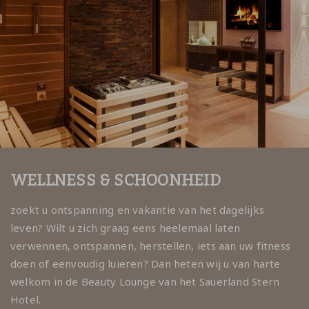
WELLNESS & SCHOONHEID
zoekt u ontspanning en vakantie van het dagelijks
leven? Wilt u zich graag eens heelemaal laten
verwennen, ontspannen, herstellen, iets aan uw fitness
doen of eenvoudig luieren? Dan heten wij u van harte
welkom in de Beauty Lounge van het Sauerland Stern
Hotel.