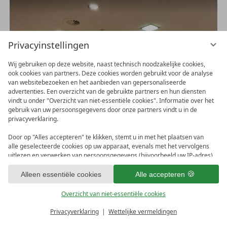
Privacyinstellingen
Wij gebruiken op deze website, naast technisch noodzakelijke cookies,
ook cookies van partners. Deze cookies worden gebruikt voor de analyse
van websitebezoeken en het aanbieden van gepersonaliseerde
advertenties. Een overzicht van de gebruikte partners en hun diensten
vindt u onder "Overzicht van niet-essentiële cookies". Informatie over het
gebruik van uw persoonsgegevens door onze partners vindt u in de
privacyverklaring.
Door op "Alles accepteren" te klikken, stemt u in met het plaatsen van
alle geselecteerde cookies op uw apparaat, evenals met het vervolgens
uitlezen en verwerken van persoonsgegevens (bijvoorbeeld uw IP-adres)
door ons en onze partners. Als u hiermee niet akkoord gaat, klik dan op
"Alleen essentiële cookies". U kunt een individuele selectie maken onder
Alleen essentiële cookies
Alle accepteren
"Overzicht van niet-essentiële cookies". U kunt uw keuzes op elk moment
bekijken en aanpassen in de voettekst van deze website of in de
Overzicht van niet-essentiële cookies
privacyverklaring.
Privacyverklaring
Wettelijke vermeldingen