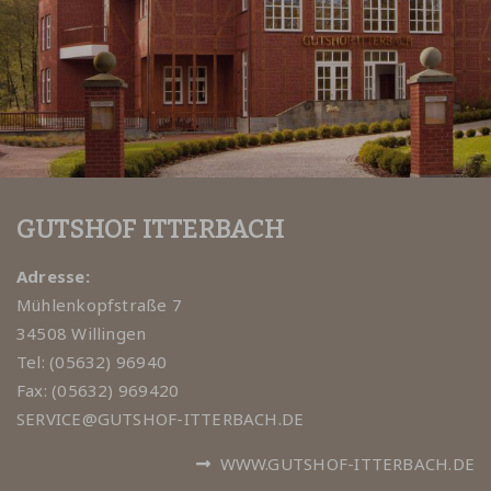
GUTSHOF ITTERBACH
Adresse:
Mühlenkopfstraße 7
34508 Willingen
Tel: (05632) 96940
Fax: (05632) 969420
SERVICE@GUTSHOF-ITTERBACH.DE
WWW.GUTSHOF-ITTERBACH.DE