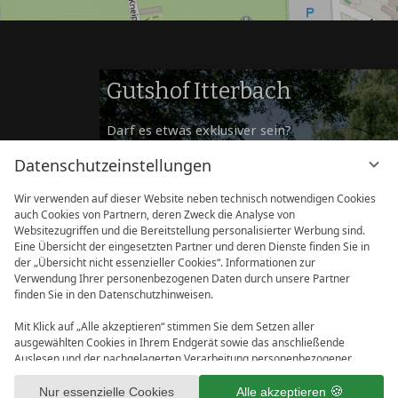
Gutshof Itterbach
Darf es etwas exklusiver sein?
Für Veranstaltungen und Übernachtungen mit
Datenschutzeinstellungen
besonders
privatem Ambiente empfehlen wir den Gutshof
Wir verwenden auf dieser Website neben technisch notwendigen Cookies
auch Cookies von Partnern, deren Zweck die Analyse von
Itterbach.
Websitezugriffen und die Bereitstellung personalisierter Werbung sind.
Eine Übersicht der eingesetzten Partner und deren Dienste finden Sie in
ZUM GUTSHOF ITTERBACH
der „Übersicht nicht essenzieller Cookies“. Informationen zur
Verwendung Ihrer personenbezogenen Daten durch unsere Partner
finden Sie in den Datenschutzhinweisen.
Mit Klick auf „Alle akzeptieren“ stimmen Sie dem Setzen aller
ausgewählten Cookies in Ihrem Endgerät sowie das anschließende
VI
IMPRESSUM
DATENSCHUTZ
Auslesen und der nachgelagerten Verarbeitung personenbezogener
G
DATENSCHUTZEINSTELLUNGEN
AGB
Daten (z.B. Ihrer IP-Adresse) durch uns und unseren Partnern zu. Falls
Sie damit nicht einverstanden sind, klicken Sie bitte auf „Nur essenzielle
Nur essenzielle Cookies
Alle akzeptieren