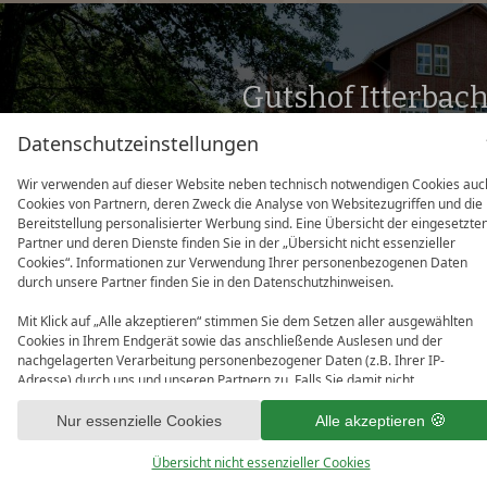
Gutshof Itterbac
Datenschutzeinstellungen
Darf es etwas exklusiver sein
Für Veranstaltungen und Übernachtungen 
Wir verwenden auf dieser Website neben technisch notwendigen Cookies auc
Cookies von Partnern, deren Zweck die Analyse von Websitezugriffen und die
privatem Ambiente empfehlen wir den Guts
Bereitstellung personalisierter Werbung sind. Eine Übersicht der eingesetzte
Partner und deren Dienste finden Sie in der „Übersicht nicht essenzieller
ZUM GUTSHOF ITTERBAC
Cookies“. Informationen zur Verwendung Ihrer personenbezogenen Daten
durch unsere Partner finden Sie in den Datenschutzhinweisen.
Mit Klick auf „Alle akzeptieren“ stimmen Sie dem Setzen aller ausgewählten
Cookies in Ihrem Endgerät sowie das anschließende Auslesen und der
nachgelagerten Verarbeitung personenbezogener Daten (z.B. Ihrer IP-
Adresse) durch uns und unseren Partnern zu. Falls Sie damit nicht
IMPRESSUM
DATENSCHUTZ
DATENSCHUT
einverstanden sind, klicken Sie bitte auf „Nur essenzielle Cookies“. Eine
individuelle Auswahl können Sie unter „Übersicht nicht essenzieller Cookies“
Nur essenzielle Cookies
Alle akzeptieren
tätigen. Sie können Ihre Auswahl im Fußbereich dieser Website oder in den
Datenschutzhinweisen jederzeit aufrufen und ändern.
Übersicht nicht essenzieller Cookies