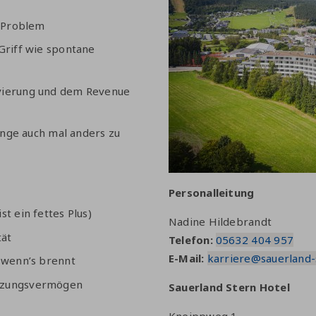
s Problem
Griff wie spontane
rvierung und dem Revenue
Dinge auch mal anders zu
Personalleitung
t ein fettes Plus)
Nadine Hildebrandt
tät
Telefon:
05632 404 957
E-Mail:
karriere@sauerland-
h wenn’s brennt
etzungsvermögen
Sauerland Stern Hotel