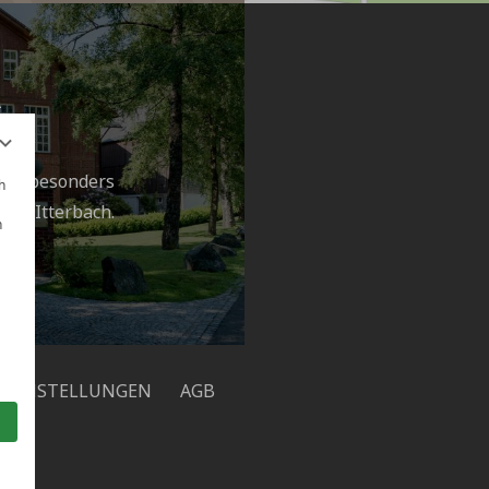
h
?
mit besonders
h
hof Itterbach.
n
H
ZEINSTELLUNGEN
AGB