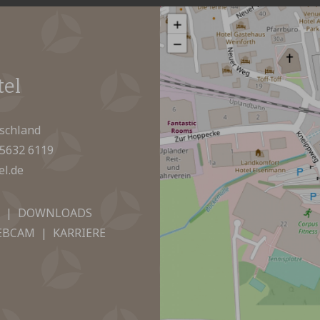
tel
tschland
)5632 6119
el.de
|
DOWNLOADS
EBCAM
|
KARRIERE